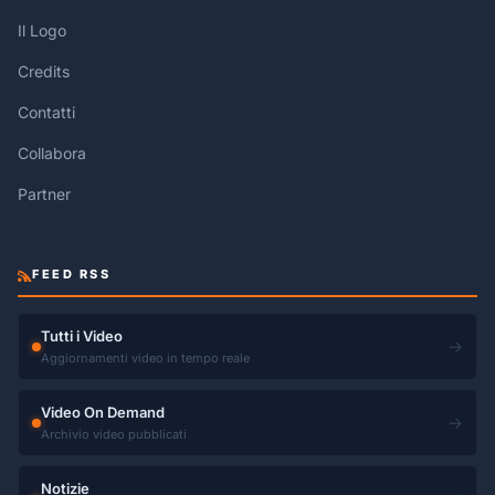
Il Logo
Credits
Contatti
Collabora
Partner
FEED RSS
Tutti i Video
→
Aggiornamenti video in tempo reale
Video On Demand
→
Archivio video pubblicati
Notizie