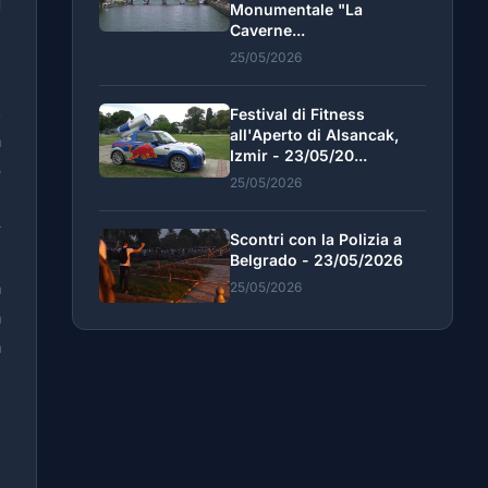
Monumentale "La
Caverne...
n
25/05/2026
i
.
Festival di Fitness
all'Aperto di Alsancak,
a
Izmir - 23/05/20...
o
25/05/2026
l
r
Scontri con la Polizia a
e
Belgrado - 23/05/2026
a
25/05/2026
a
a
i
e
e