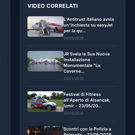
VIDEO CORRELATI
L'Antitrust italiano avvia
un'inchiesta su easyJet
per la qu...
26/05/2026
JR Svela la Sua Nuova
Installazione
Monumentale "La
Caverne...
25/05/2026
è
Festival di Fitness
i
all'Aperto di Alsancak,
Izmir - 23/05/20...
25/05/2026
o
Scontri con la Polizia a
Belgrado - 23/05/2026