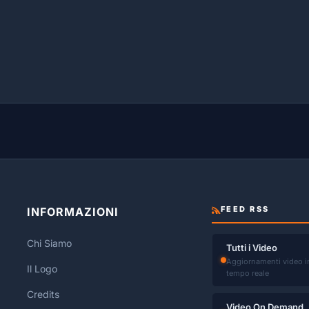
FEED RSS
INFORMAZIONI
Chi Siamo
Tutti i Video
Aggiornamenti video i
Il Logo
tempo reale
Credits
Video On Demand