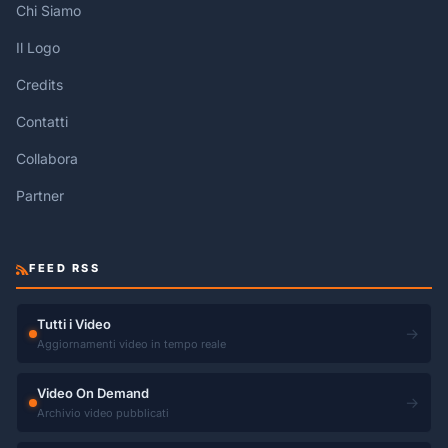
Chi Siamo
Il Logo
Credits
Contatti
Collabora
Partner
FEED RSS
Tutti i Video
→
Aggiornamenti video in tempo reale
Video On Demand
→
Archivio video pubblicati