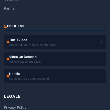
Partner
FEED RSS
Tutti i Video
→
Aggiornamenti video in tempo reale
Video On Demand
→
Archivio video pubblicati
Notizie
→
Ultime notizie e aggiornamenti
LEGALE
Privacy Policy