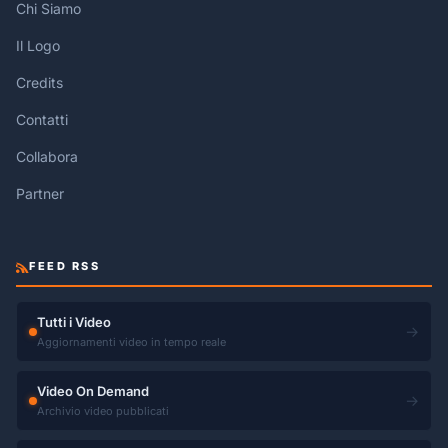
Chi Siamo
Il Logo
Credits
Contatti
Collabora
Partner
FEED RSS
Tutti i Video
→
Aggiornamenti video in tempo reale
Video On Demand
→
Archivio video pubblicati