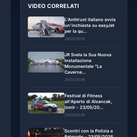
VIDEO CORRELATI
L'Antitrust italiano avvia
un'inchiesta su easyJet
per la qu...
26/05/2026
JR Svela la Sua Nuova
Installazione
Monumentale "La
Caverne...
25/05/2026
Festival di Fitness
all'Aperto di Alsancak,
e
Izmir - 23/05/20...
a
25/05/2026
n
Scontri con la Polizia a
Belgrado - 23/05/2026