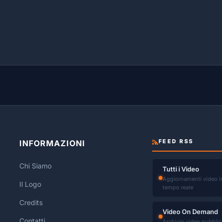
FEED RSS
INFORMAZIONI
Chi Siamo
Tutti i Video
Aggiornamenti video i
Il Logo
tempo reale
Credits
Video On Demand
Contatti
Archivio video pubblic