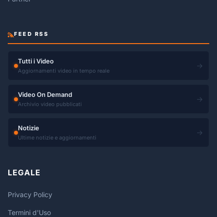
FEED RSS
Tutti i Video
→
Aggiornamenti video in tempo reale
Video On Demand
→
Archivio video pubblicati
Notizie
→
Ultime notizie e aggiornamenti
LEGALE
Privacy Policy
Termini d'Uso