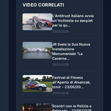
VIDEO CORRELATI
L'Antitrust italiano avvia
un'inchiesta su easyJet
per la qu...
26/05/2026
JR Svela la Sua Nuova
Installazione
Monumentale "La
Caverne...
25/05/2026
o
l
Festival di Fitness
all'Aperto di Alsancak,
Izmir - 23/05/20...
25/05/2026
Scontri con la Polizia a
Belgrado - 23/05/2026