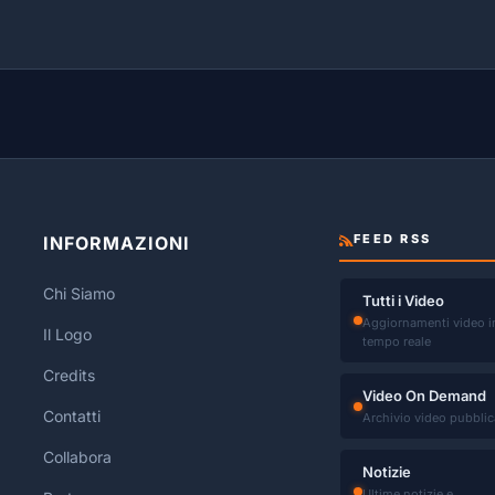
FEED RSS
INFORMAZIONI
Chi Siamo
Tutti i Video
Aggiornamenti video i
Il Logo
tempo reale
Credits
Video On Demand
Contatti
Archivio video pubblic
Collabora
Notizie
Ultime notizie e