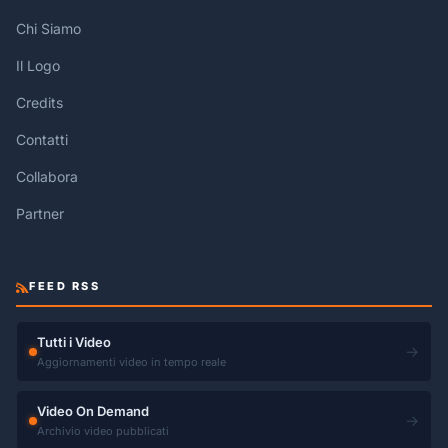
Chi Siamo
Il Logo
Credits
Contatti
Collabora
Partner
FEED RSS
Tutti i Video
→
Aggiornamenti video in tempo reale
Video On Demand
→
Archivio video pubblicati