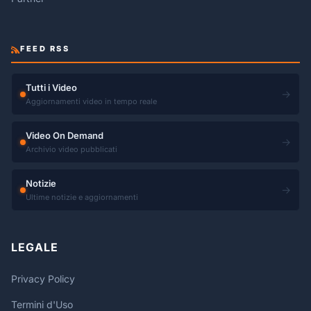
FEED RSS
Tutti i Video
→
Aggiornamenti video in tempo reale
Video On Demand
→
Archivio video pubblicati
Notizie
→
Ultime notizie e aggiornamenti
LEGALE
Privacy Policy
Termini d'Uso