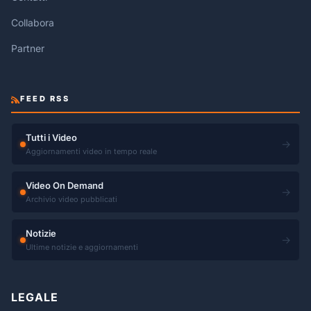
Collabora
Partner
FEED RSS
Tutti i Video
→
Aggiornamenti video in tempo reale
Video On Demand
→
Archivio video pubblicati
Notizie
→
Ultime notizie e aggiornamenti
LEGALE