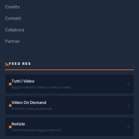
Credits
Contatti
Collabora
Partner
FEED RSS
Tutti i Video
→
Aggiornamenti video in tempo reale
Video On Demand
→
Archivio video pubblicati
Notizie
→
Ultime notizie e aggiornamenti