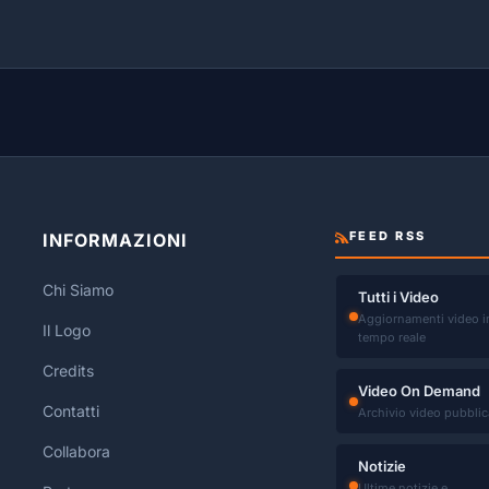
FEED RSS
INFORMAZIONI
Chi Siamo
Tutti i Video
Aggiornamenti video i
Il Logo
tempo reale
Credits
Video On Demand
Contatti
Archivio video pubblic
Collabora
Notizie
Ultime notizie e