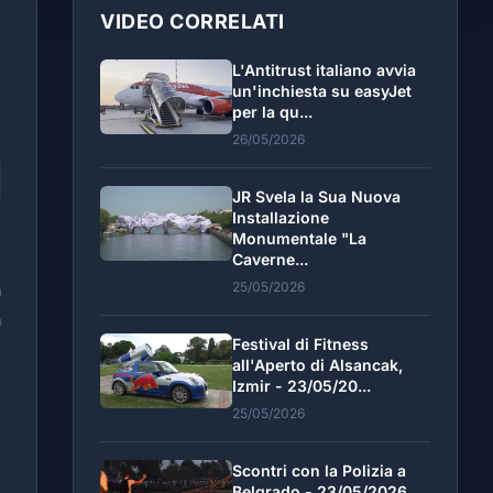
VIDEO CORRELATI
L'Antitrust italiano avvia
un'inchiesta su easyJet
per la qu...
26/05/2026
JR Svela la Sua Nuova
Installazione
Monumentale "La
Caverne...
25/05/2026
a
a
Festival di Fitness
all'Aperto di Alsancak,
Izmir - 23/05/20...
25/05/2026
Scontri con la Polizia a
Belgrado - 23/05/2026