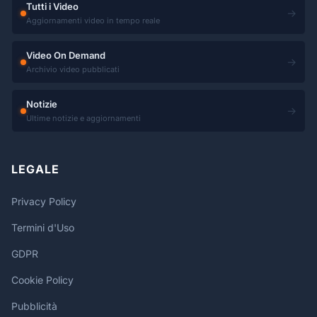
Tutti i Video
→
Aggiornamenti video in tempo reale
Video On Demand
→
Archivio video pubblicati
Notizie
→
Ultime notizie e aggiornamenti
LEGALE
Privacy Policy
Termini d'Uso
GDPR
Cookie Policy
Pubblicità