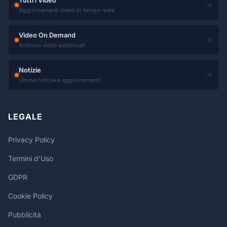
Tutti i Video
→
Aggiornamenti video in tempo reale
Video On Demand
→
Archivio video pubblicati
Notizie
→
Ultime notizie e aggiornamenti
LEGALE
Privacy Policy
Termini d'Uso
GDPR
Cookie Policy
Pubblicità