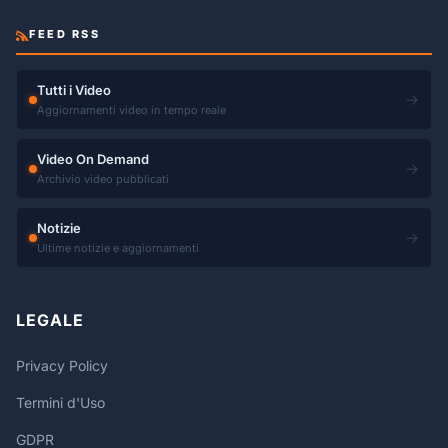
FEED RSS
Tutti i Video
→
Aggiornamenti video in tempo reale
Video On Demand
→
Archivio video pubblicati
Notizie
→
Ultime notizie e aggiornamenti
LEGALE
Privacy Policy
Termini d'Uso
GDPR