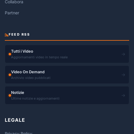
Collabora
Partner
FEED RSS
Tutti i Video
→
Aggiornamenti video in tempo reale
Video On Demand
→
Archivio video pubblicati
Notizie
→
Ultime notizie e aggiornamenti
LEGALE
Privacy Policy