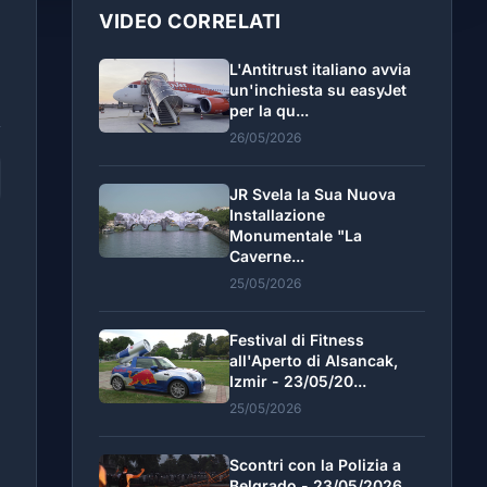
VIDEO CORRELATI
L'Antitrust italiano avvia
un'inchiesta su easyJet
per la qu...
26/05/2026
JR Svela la Sua Nuova
Installazione
Monumentale "La
Caverne...
25/05/2026
Festival di Fitness
all'Aperto di Alsancak,
Izmir - 23/05/20...
25/05/2026
Scontri con la Polizia a
Belgrado - 23/05/2026