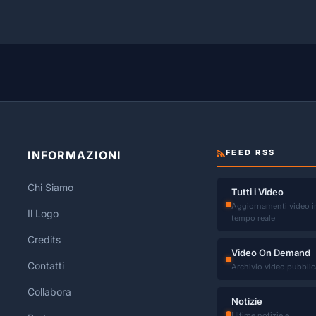
FEED RSS
INFORMAZIONI
Chi Siamo
Tutti i Video
Aggiornamenti video i
Il Logo
tempo reale
Credits
Video On Demand
Contatti
Archivio video pubblic
Collabora
Notizie
Ultime notizie e