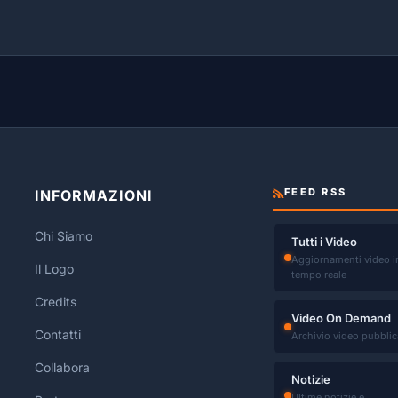
FEED RSS
INFORMAZIONI
Chi Siamo
Tutti i Video
Aggiornamenti video i
Il Logo
tempo reale
Credits
Video On Demand
Contatti
Archivio video pubblic
Collabora
Notizie
Ultime notizie e