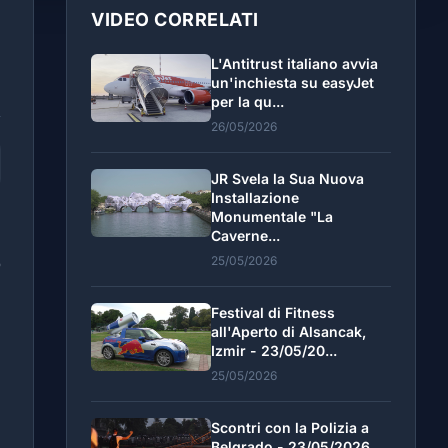
VIDEO CORRELATI
L'Antitrust italiano avvia
un'inchiesta su easyJet
per la qu...
26/05/2026
JR Svela la Sua Nuova
Installazione
Monumentale "La
Caverne...
25/05/2026
o
Festival di Fitness
all'Aperto di Alsancak,
Izmir - 23/05/20...
25/05/2026
Scontri con la Polizia a
Belgrado - 23/05/2026