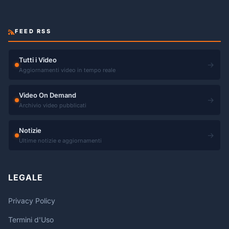
FEED RSS
Tutti i Video
→
Aggiornamenti video in tempo reale
Video On Demand
→
Archivio video pubblicati
Notizie
→
Ultime notizie e aggiornamenti
LEGALE
Privacy Policy
Termini d'Uso