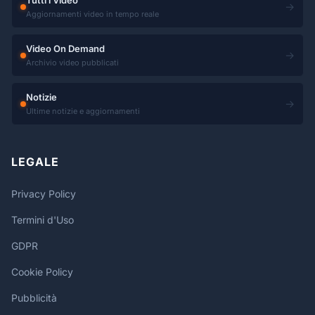
Tutti i Video
→
Aggiornamenti video in tempo reale
Video On Demand
→
Archivio video pubblicati
Notizie
→
Ultime notizie e aggiornamenti
LEGALE
Privacy Policy
Termini d'Uso
GDPR
Cookie Policy
Pubblicità