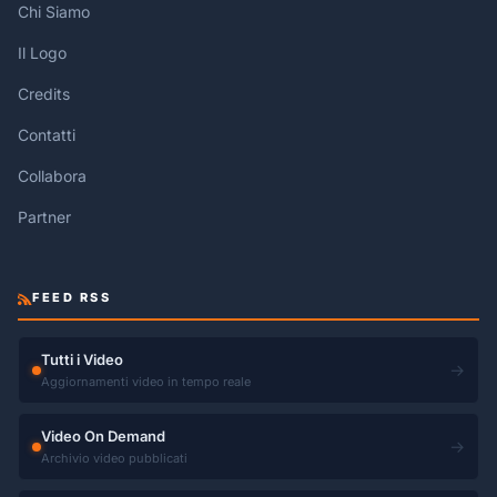
Chi Siamo
Il Logo
Credits
Contatti
Collabora
Partner
FEED RSS
Tutti i Video
→
Aggiornamenti video in tempo reale
Video On Demand
→
Archivio video pubblicati