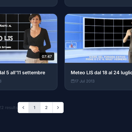
07:47
al 5 all'11 settembre
Meteo LIS dal 18 al 24 lugli
3
17 Jul 2013
22
results
1
2