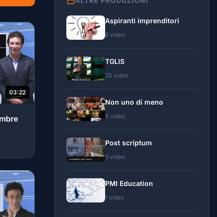
ALTRE PRODUZIONI
Aspiranti imprenditori
8 video
TGLIS
25 video
03:22
Non uno di meno
8 video
embre
Post scriptum
3 video
PMI Education
1 video