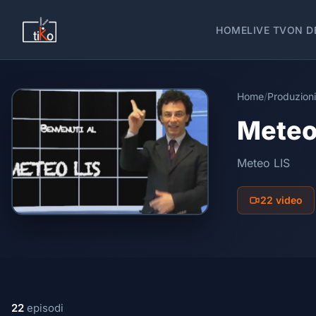
HOME
LIVE TV
ON D
Home
/
Produzioni
Meteo
Meteo LIS
22 video
22
episodi