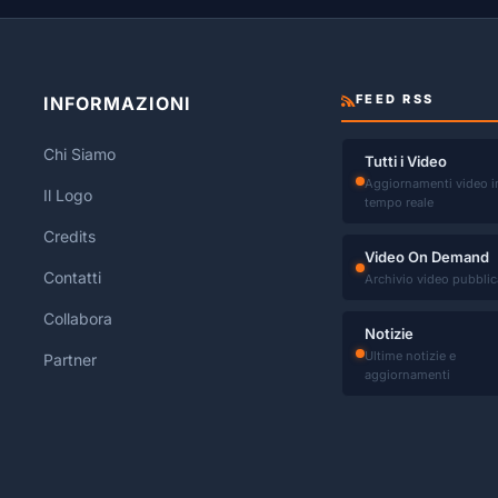
FEED RSS
INFORMAZIONI
Chi Siamo
Tutti i Video
Aggiornamenti video i
Il Logo
tempo reale
Credits
Video On Demand
Contatti
Archivio video pubblic
Collabora
Notizie
Ultime notizie e
Partner
aggiornamenti