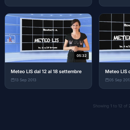
05:32
Meteo LIS dal 12 al 18 settembre
Meteo LIS d
13 Sep 2013
05 Sep 201
Showing
1
to
12
of