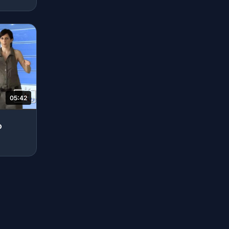
05:42
o