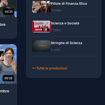
Pillole di Finanza Etica
11 video
03:21
Scienza e Società
bre
7 video
Stringhe di Scienza
5 video
Tutte le produzioni
05:23
tembre