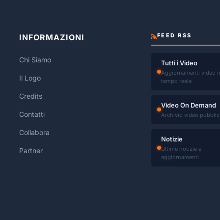
FEED RSS
INFORMAZIONI
Chi Siamo
Tutti i Video
Aggiornamenti video i
Il Logo
tempo reale
Credits
Video On Demand
Contatti
Archivio video pubblic
Collabora
Notizie
Ultime notizie e
Partner
aggiornamenti