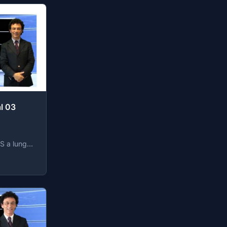
l 03
IS a lungo