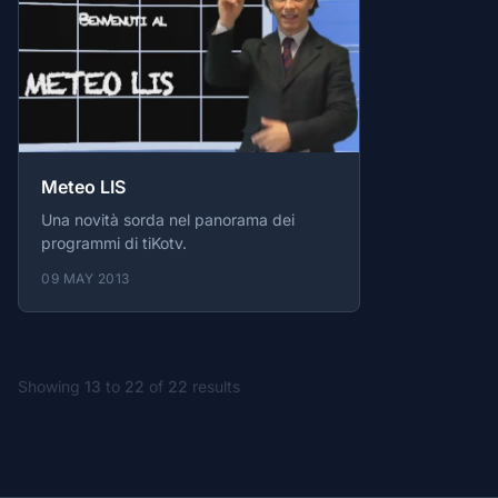
Meteo LIS
Una novità sorda nel panorama dei
programmi di tiKotv.
09 MAY 2013
Showing
13
to
22
of
22
results