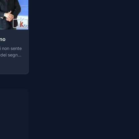
gno
i non sente
 dei segni).
ttimana
ente web
persone