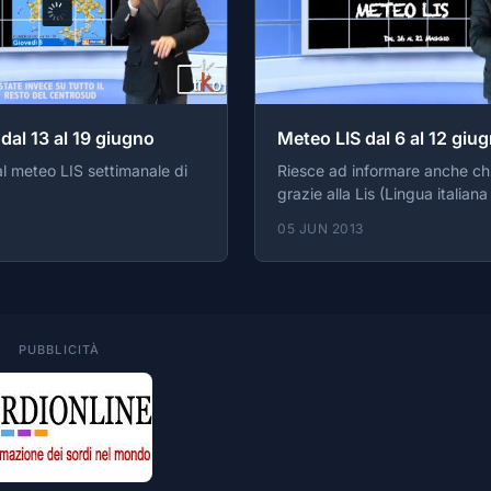
dal 13 al 19 giugno
Meteo LIS dal 6 al 12 giu
l meteo LIS settimanale di
Riesce ad informare anche ch
grazie alla Lis (Lingua italiana
Previsioni Meteo LIS della Se
05 JUN 2013
grazie a tiKotv,la prima emitt
italiana dedicata anche alle 
sorde.
PUBBLICITÀ