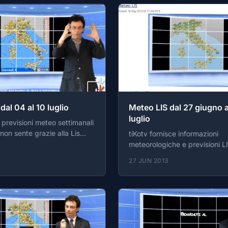
dal 04 al 10 luglio
Meteo LIS dal 27 giugno a
luglio
 previsioni meteo settimanali
tiKotv fornisce informazioni
egni italiana). tiKotv, la
meteorologiche e previsioni L
ente web italiana dedicata
tempo.
27 JUN 2013
ersone sorde. Il canale LIS è
ttp://www.tikotv.it/lis/145