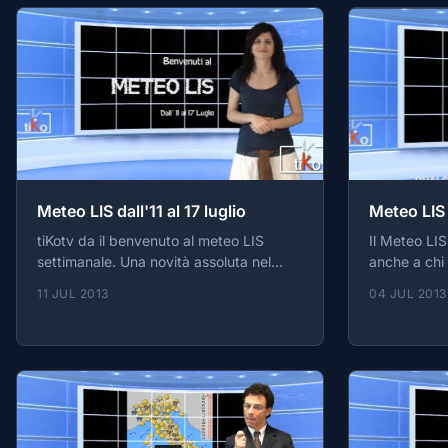
Meteo LIS dall'11 al 17 luglio
Meteo LIS 
tiKotv da il benvenuto al meteo LIS
Il Meteo LIS
settimanale. Una novità assoluta nel
anche a chi non sente grazie alla Lis
panorama sordo
(Lingua dei s
11 JUL 2013
04 JUL 2013
prima emitt
anche alle p
visibile su h