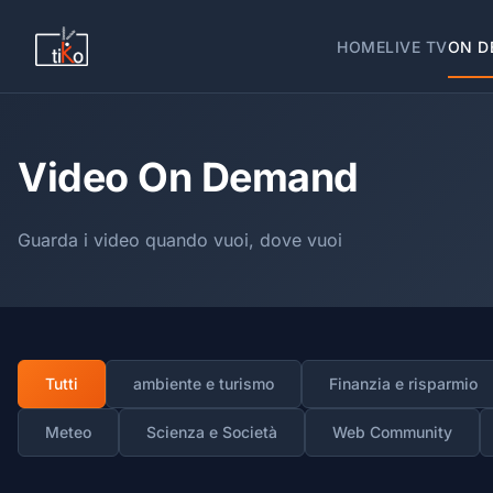
HOME
LIVE TV
ON D
Video On Demand
Guarda i video quando vuoi, dove vuoi
Tutti
ambiente e turismo
Finanzia e risparmio
Meteo
Scienza e Società
Web Community