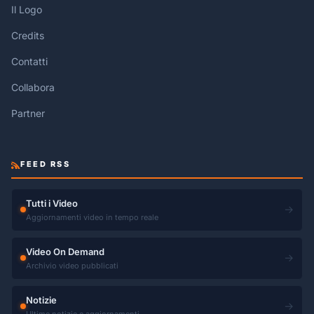
Il Logo
Credits
Contatti
Collabora
Partner
FEED RSS
Tutti i Video
→
Aggiornamenti video in tempo reale
Video On Demand
→
Archivio video pubblicati
Notizie
→
Ultime notizie e aggiornamenti