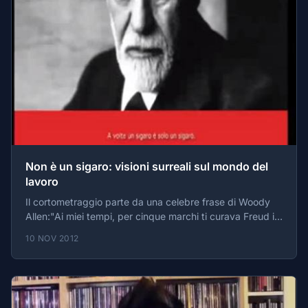
del prezzo delle derrate alimentari.
Non è un sigaro: visioni surreali sul mondo del
lavoro
Il cortometraggio parte da una celebre frase di Woody
Allen:"Ai miei tempi, per cinque marchi ti curava Freud in
persona. Per dieci marchi, ti curava e ti stirava i
10 NOV 2012
pantaloni. Per quindici marchi, Freud lasciava che tu
curassi lui, e questo includeva una scelta fra due
contorni".