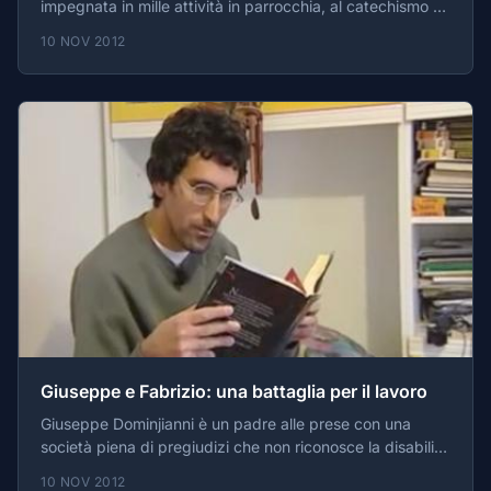
impegnata in mille attività in parrocchia, al catechismo e
nell'oratorio. Conosce Marco, ragazzo down, proprio
10 NOV 2012
durante uno di quei momenti di aggregazione in ambito
parrocchiale, notando in lui un vuoto d'affetto e il
bisogno di sentirsi considerato al pari degli altri.
Giuseppe e Fabrizio: una battaglia per il lavoro
Giuseppe Dominjianni è un padre alle prese con una
società piena di pregiudizi che non riconosce la disabilità
del figlio Fabrizio. Giuseppe non sopporta l'idea di
10 NOV 2012