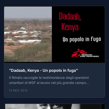
"Dadaab, Kenya - Un popolo in fuga"
Il filmato raccoglie le testimonianze degli operatori
umanitari di MSF al lavoro nel più grande campo
profughi del mondo, a Dadaab in Kenya, dove ogni
12 NOV 2012
giorno trovano rifugio migliaia di Somali. Le condizioni
della popolazione somala, provata da vent'anni di
conflitto armato, sono aggravate dalla perdita dei capi di
bestiame e dei raccolti dovuta alla siccità, e dall'aumento