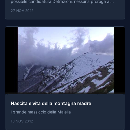
possibile candidatura Detrazioni, nessuna proroga ai
tagli La legge di stabilità e la ricostruzione Commissione
27 NOV 2012
Grandi Rischi: il 23 ottobre la sentenza Italiani sempre
più poveri Premio Nobel per l'economia a Alvin Roth e
Lloyd Shapley Legge di stabilità e disabilità Sms di aiuto
anche i sordi a Roma Salerno, ludoteca "Giochi in segni"
Baumgartner l'ultrasonico
Nascita e vita della montagna madre
l grande massiccio della Majella
18 NOV 2012