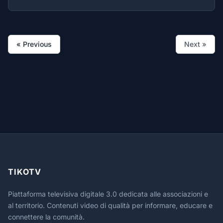
vedere il figlio (con un leggero ritardo mentale)
emarginato e rinchiuso in casa. non accetta di vedere
irrealizzate quelle leggi che premiano la solidarietà e il
protagonismo delle persone "svantaggiate".
« Previous
Next »
TIKOTV
Piattaforma televisiva digitale 3.0 dedicata alle associazioni e
al territorio. Contenuti video di qualità per informare, educare e
connettere la comunità.