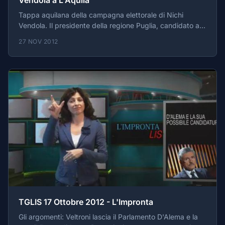
Tappa aquilana della campagna elettorale di Nichi
Vendola. Il presidente della regione Puglia, candidato alle
primarie del Centrosinistra, ha visitato due luoghi simbolo
27 NOV 2012
della ricostruzione sociale post sisma: piazza d'arti e il
CSV. Secondo Vendola i tagli al welfare del governo
Monti rappresentano un giudizio culturale ingiustificato,
e caratterizzano il governo tecnico come un governo di
destra, nel quale lo stato fa la parte dell'elemosiniere.
"La ricostruzione non può non mettere al centro
TGLIS 17 Ottobre 2012 - L'Impronta
Gli argomenti: Veltroni lascia il Parlamento D'Alema e la